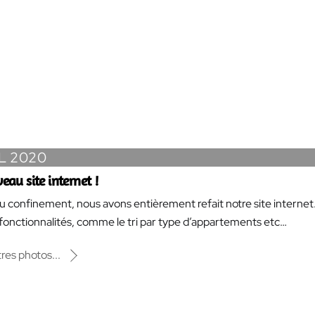
Back
To
Top
IL 2020
eau site internet !
du confinement, nous avons entièrement refait notre site internet
fonctionnalités, comme le tri par type d’appartements etc…
tres photos...